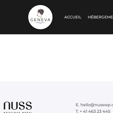
ACCUEIL
HÉBERGEME
E. hello@nusswp
T. + 41 463 23 445