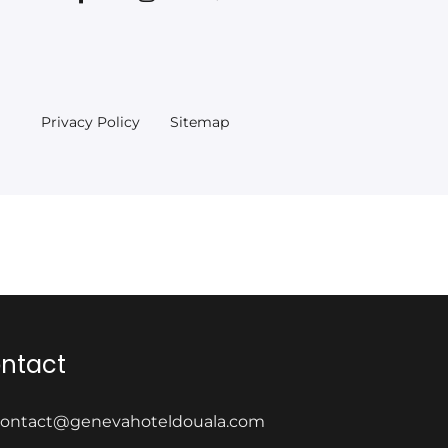
Privacy Policy
Sitemap
ntact
ontact@genevahoteldouala.com